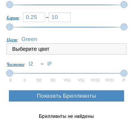
Карат
:
–
Цвет
:
Выберите цвет
Чистота
:
–
I2
I1
SI2
SI1
VS2
VS1
VVS2
VVS1
IF
Бриллианты не найдены